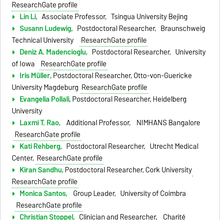
ResearchGate profile
Lin Li
, Associate Professor, Tsingua University Beijing
Susann Ludewig,
Postdoctoral Researcher, Braunschweig
Technical University
ResearchGate profile
Deniz A. Madencioglu,
Postdoctoral Researcher, University
of Iowa
ResearchGate profile
Iris Müller
, Postdoctoral Researcher, Otto-von-Guericke
University Magdeburg
ResearchGate profile
Evangelia Pollali
, Postdoctoral Researcher, Heidelberg
University
Laxmi T. Rao,
Additional Professor, NIMHANS Bangalore
ResearchGate profile
Kati Rehberg,
Postdoctoral Researcher, Utrecht Medical
Center,
ResearchGate profile
Kiran Sandhu,
Postdoctoral Researcher, Cork University
ResearchGate profile
Monica Santos,
Group Leader, University of Coimbra
ResearchGate profile
Christian Stoppel,
Clinician and Researcher, Charité