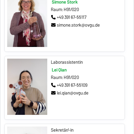
Simone Stork
Raum: H91/020
+49 391 67-55117
simone.stork@ovgu.de
Laborassistentin
Lei Qian
Raum: H91/020
+49 391 67-55109
lei.qian@ovgu.de
Sekretär/-in