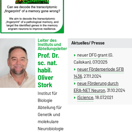
Leiter des
Aktuelles/ Presse
Instituts und
Abteilungsleiter
Prof. Dr.
neuer DFG grant
(G.
sc. nat.
Caliskan), 07/2025
habil.
neuer Förderperiode SFB
Oliver
1436
, 27.11.2024
Stork
neue Förderung durch
ERA-NET Neuron
, 31.10.2024
Institut für
iScience
, 18.07.2021
Biologie
Abteilung für
Genetik und
molekulare
Neurobiologie