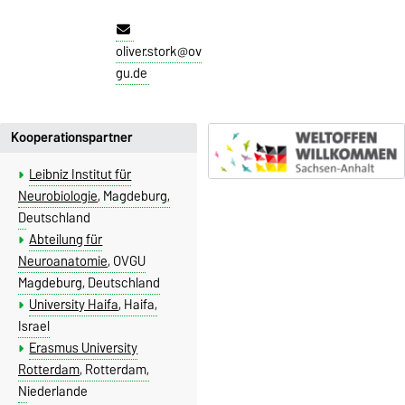
oliver.stork@ov
gu.de
Kooperationspartner
Leibniz Institut für
Neurobiologie
, Magdeburg,
D
eutschland
Abteilung für
Neuroanatomie
, OVGU
Magdeburg,
D
eutschland
University Haifa
, Haifa,
Israel
Erasmus University
Rotterdam
, Rotterdam,
N
iederlande